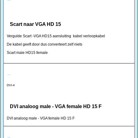
Scart naar VGA HD 15
Vergulde Scart -VGA HD15 aansluiting kabel verloopkabel
De kabel geeft door dus converteert zelf niets
Scart male HD15 female
DVI-4
DVI analoog male - VGA female HD 15 F
DVI analoog male - VGA female HD 15 F