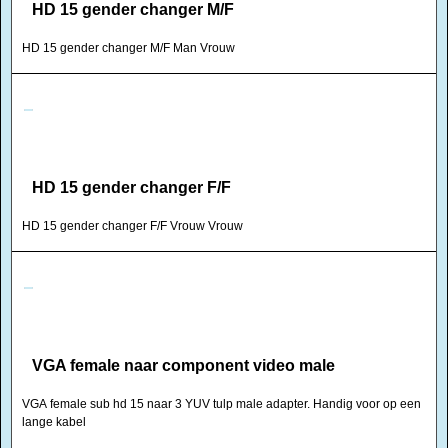
HD 15 gender changer M/F
HD 15 gender changer M/F Man Vrouw
HD 15 gender changer F/F
HD 15 gender changer F/F Vrouw Vrouw
VGA female naar component video male
VGA female sub hd 15 naar 3 YUV tulp male adapter. Handig voor op een
lange kabel