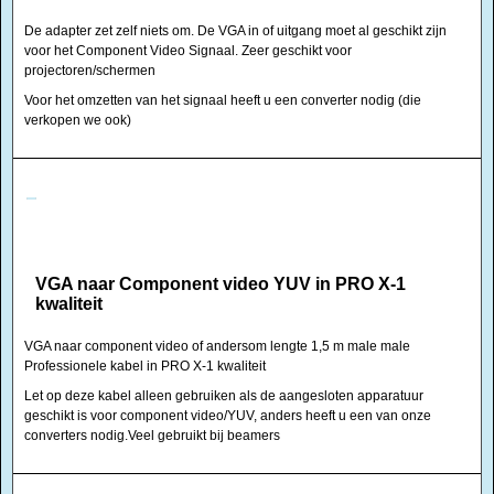
De adapter zet zelf niets om. De VGA in of uitgang moet al geschikt zijn
voor het Component Video Signaal. Zeer geschikt voor
projectoren/schermen
Voor het omzetten van het signaal heeft u een converter nodig (die
verkopen we ook)
VGA naar Component video YUV in PRO X-1
kwaliteit
VGA naar component video of andersom lengte 1,5 m male male
Professionele kabel in PRO X-1 kwaliteit
Let op deze kabel alleen gebruiken als de aangesloten apparatuur
geschikt is voor component video/YUV, anders heeft u een van onze
converters nodig.Veel gebruikt bij beamers