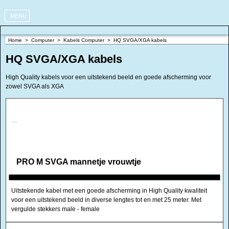
MENU
Home
>
Computer
>
Kabels Computer
>
HQ SVGA/XGA kabels
HQ SVGA/XGA kabels
High Quality kabels voor een uitstekend beeld en goede afscherming voor
zowel SVGA als XGA
PRO M SVGA mannetje vrouwtje
Uitstekende kabel met een goede afscherming in High Quality kwaliteit
voor een uitstekend beeld in diverse lengtes tot en met 25 meter. Met
vergulde stekkers male - female