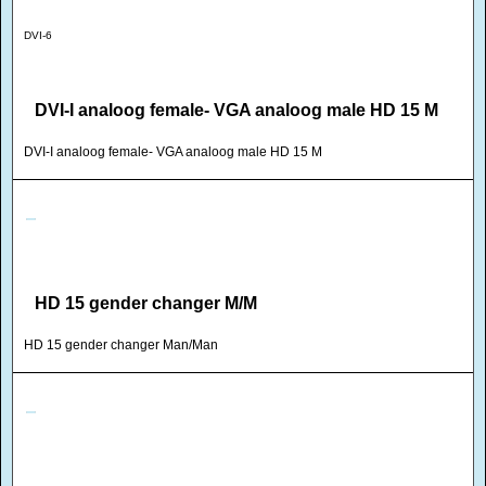
DVI-6
DVI-I analoog female- VGA analoog male HD 15 M
DVI-I analoog female- VGA analoog male HD 15 M
HD 15 gender changer M/M
HD 15 gender changer Man/Man